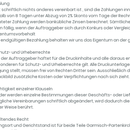
ahlung
 schriftlich nichts anderes vereinbart ist , sind die Zahlungen i
alb von 8 Tagen unter Abzug von 2% Skonto vom Tage der Rechnu
äteter Zahlung werden bankübliche Zinsen berechnet. Sämtlic
 fällig, wenn der Auftraggeber sich durch Konkurs oder Verglei
Eigentumsvorbehalt
r endgültigen Bezahlung behalten wir uns das Eigentum an der g
chutz- und Urheberrechte
e der Auftraggeber haftet für die Druckinhalte und alle daraus 
onderen für Schutz- und Urheberrechte gilt. Alle Druckunterlage
ung stellt, müssen frei von Rechten Dritter sein. Ausschließlich
uckbild zusätzliche Kosten oder Verpflichtungen nach sich zieht.
chtigkeit einzelner Klauseln
der werden einzelne Bestimmungen dieser Geschäfts- oder Lie
gliche Vereinbarungen schriftlich abgeändert, wird dadurch di
ner Weise berührt.
eltendes Recht
ungsort und Gerichtstand ist für beide Teile Garmisch-Partenkirch