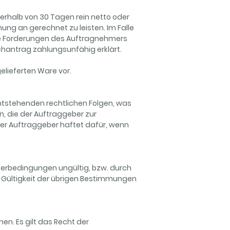
nnerhalb von 30 Tagen rein netto oder
ng an gerechnet zu leisten. Im Falle
he Forderungen des Auftragnehmers
chantrag zahlungsunfähig erklärt.
elieferten Ware vor.
entstehenden rechtlichen Folgen, was
n, die der Auftraggeber zur
 der Auftraggeber haftet dafür, wenn
ferbedingungen ungültig, bzw. durch
e Gültigkeit der übrigen Bestimmungen
en. Es gilt das Recht der