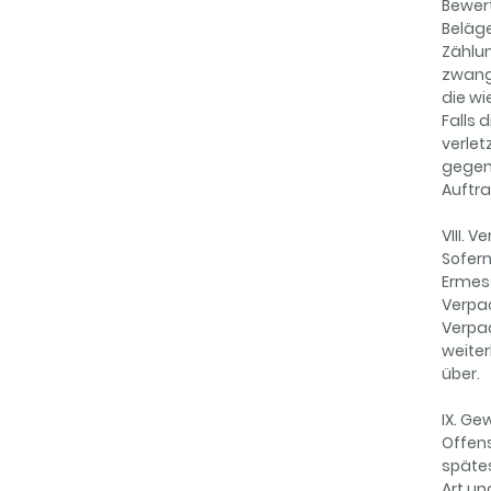
Bewert
Beläge
Zählun
zwang
die wi
Falls 
verlet
gegen
Auftra
VIII.
Sofer
Ermess
Verpac
Verpa
weiter
über.
IX. Ge
Offens
spätes
Art un