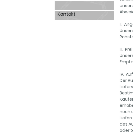
unser
Abwei
Kontakt
II. A
Unsere
Rohst
III. Pr
Unsere
Empfan
IV. A
Der Au
Liefer
Besti
Käufer
erhobe
noch a
Liefer
des A
oder t