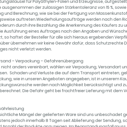
ungsklausel für Polyäthylen-Folien und Erzeugnisse, aufgeste
 ausgenommen der zulässigen Stärkentoleranz von 15 %, sowie
g und Berechnung, wie sie bei der Fertigung von Massenkunsto
sweise auftreten.Wiederholungsaufträge werden nach den Rich
ederum durch ihre Bezahlung die Anerkennung des Käufers zu u
die Ausführung eines Auftrages nach den Angaben und Wünschen 
zt, so haftet der Besteller für alle sich hieraus ergebenden Verp
über übernehmen wir keine Gewähr dafür, dass Schutzrechte Dr
ges nicht verletzt werden.
 Versand – Verpackung – Gefahrenübergang
n nicht anders vereinbart, wählen wir Verpackung, Versandart
en. Schaden und Verluste die auf dem Transport eintreten, ge
kung, wie in unseren Angeboten angegeben, ist in unserem Kauf
ckungswünsche werden nach Möglichkeit berücksichtigt und zu
berechnet. Die Gefahr geht bei frachtfreier Lieferung mit dem 
währleistung
ichtliche Mängel der gelieferten Ware sind uns unbeschadet ge
tens jedoch innerhalb 8 Tagen seit Ablieferung der Sendung, s
d Anzahl der Produkte anzuzeigen. Im Beanstandungsfall muss u