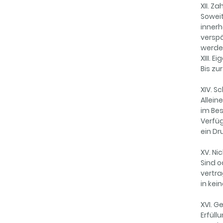
XII. Z
Soweit
innerh
versp
werden
XIII. 
Bis zu
XIV. S
Allein
im Bes
Verfüg
ein Dr
XV. Ni
Sind o
vertra
in kei
XVI. G
Erfüll