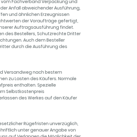
llt vom Fachverband Verpackung und
 der Anfall abweichender Ausführung,
ffen und ähnlichen Erzeugnissen
twerten der Voraufträge gefertigt,
nserer Auftragsausführung findet.
des Bestellers, Schutzrechte Dritter
flichtungen. Auch dem Besteller
itter durch die Ausführung des
 und Versandweg nach bestem
hen zu Lasten des Käufers. Normale
preis enthalten. Spezielle
m Selbstkostenpreis
Verlassen des Werkes auf den Käufer
setzlicher Rügefristen unverzüglich,
chriftlich unter genauer Angabe von
ns auf Verlangen die Möglichkeit der