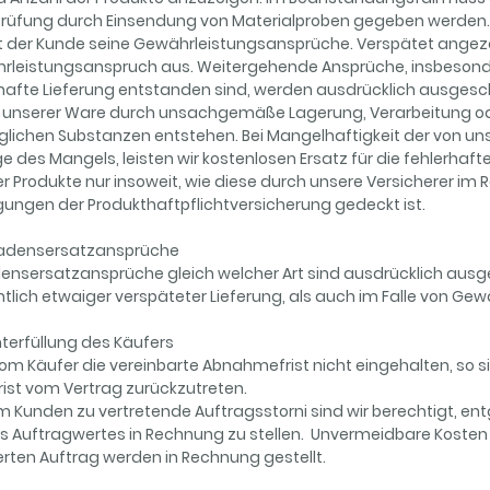
üfung durch Einsendung von Materialproben gegeben werden. Be
rt der Kunde seine Gewährleistungsansprüche. Verspätet angez
rleistungsanspruch aus. Weitergehende Ansprüche, insbesonde
hafte Lieferung entstanden sind, werden ausdrücklich ausgesch
n unserer Ware durch unsachgemäße Lagerung, Verarbeitung 
glichen Substanzen entstehen. Bei Mangelhaftigkeit der von uns
e des Mangels, leisten wir kostenlosen Ersatz für die fehlerhaft
r Produkte nur insoweit, wie diese durch unsere Versicherer i
ungen der Produkthaftpflichtversicherung gedeckt ist.
hadensersatzansprüche
nsersatzansprüche gleich welcher Art sind ausdrücklich ausge
htlich etwaiger verspäteter Lieferung, als auch im Falle von G
chterfüllung des Käufers
om Käufer die vereinbarte Abnahmefrist nicht eingehalten, so sin
ist vom Vertrag zurückzutreten.
m Kunden zu vertretende Auftragsstorni sind wir berechtigt, 
es Auftragwertes in Rechnung zu stellen. Unvermeidbare Kos
erten Auftrag werden in Rechnung gestellt.