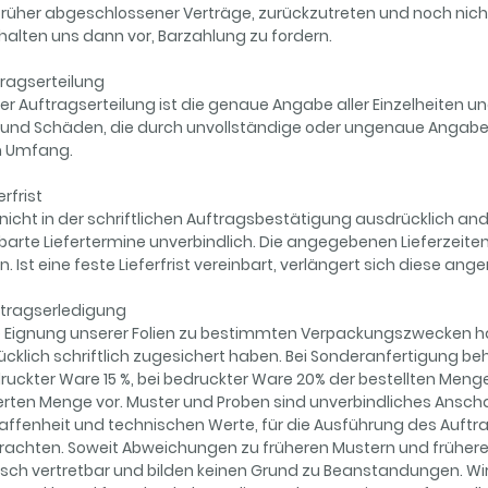
rüher abgeschlossener Verträge, zurückzutreten und noch nicht 
halten uns dann vor, Barzahlung zu fordern.
tragserteilung
der Auftragserteilung ist die genaue Angabe aller Einzelheiten und
 und Schäden, die durch unvollständige oder ungenaue Angaben 
m Umfang.
erfrist
icht in der schriftlichen Auftragsbestätigung ausdrücklich and
barte Liefertermine unverbindlich. Die angegebenen Lieferzei
. Ist eine feste Lieferfrist vereinbart, verlängert sich diese an
uftragserledigung
e Eignung unserer Folien zu bestimmten Verpackungszwecken haf
cklich schriftlich zugesichert haben. Bei Sonderanfertigung beh
uckter Ware 15 %, bei bedruckter Ware 20% der bestellten Meng
erten Menge vor. Muster und Proben sind unverbindliches Anscha
ffenheit und technischen Werte, für die Ausführung des Auftr
rachten. Soweit Abweichungen zu früheren Mustern und früheren
sch vertretbar und bilden keinen Grund zu Beanstandungen. Wir 