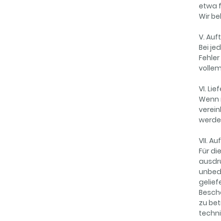
etwa f
Wir be
V. Auf
Bei je
Fehler
volle
VI. Lief
Wenn n
verein
werden
VII. A
Für di
ausdrü
unbedr
gelief
Bescha
zu bet
techni