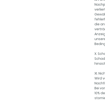
Nachpr
verlie
Gewäh
fehler
die a
verträ
Anzeig
unsere
Beding
X. Sc
Schade
hinsic
XI. Ni
Wird v
Nachfr
Bei vo
10% d
storni