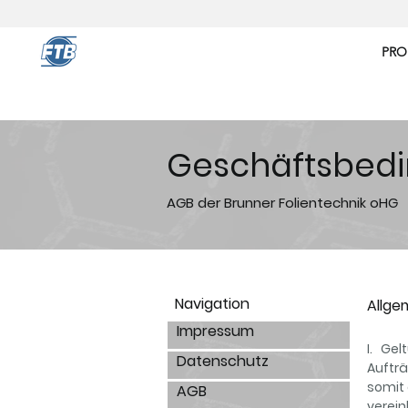
PRO
Geschäftsbed
AGB der Brunner Folientechnik oHG
Navigation
Allge
Impressum
I. Gel
Datenschutz
Auftr
somit 
AGB
verein