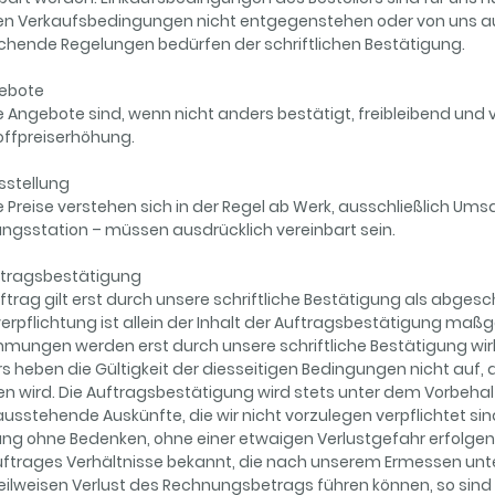
en Verkaufsbedingungen nicht entgegenstehen oder von uns au
chende Regelungen bedürfen der schriftlichen Bestätigung.
ngebote
 Angebote sind, wenn nicht anders bestätigt, freibleibend und v
offpreiserhöhung.
eisstellung
 Preise verstehen sich in der Regel ab Werk, ausschließlich Umsa
gsstation – müssen ausdrücklich vereinbart sein.
uftragsbestätigung
ftrag gilt erst durch unsere schriftliche Bestätigung als abges
verpflichtung ist allein der Inhalt der Auftragsbestätigung m
mmungen werden erst durch unsere schriftliche Bestätigung 
s heben die Gültigkeit der diesseitigen Bedingungen nicht auf
n wird. Die Auftragsbestätigung wird stets unter dem Vorbehalt
usstehende Auskünfte, die wir nicht vorzulegen verpflichtet sin
ung ohne Bedenken, ohne einer etwaigen Verlustgefahr erfolge
uftrages Verhältnisse bekannt, die nach unserem Ermessen un
eilweisen Verlust des Rechnungsbetrags führen können, so sind 