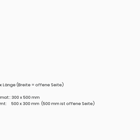
 Länge (Breite = offene Seite)
rmat:: 300 x 500 mm
ormt: 500 x 300 mm (500 mm ist offene Seite)