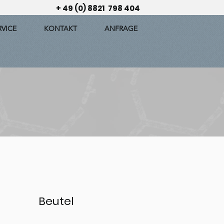
+ 49 (0) 8821 798 404
RVICE
KONTAKT
ANFRAGE
Beutel