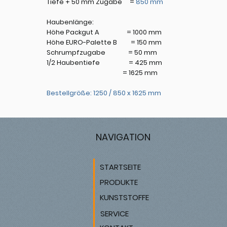
Tiefe + 50 mm Zugabe =
850 mm
Haubenlänge:
Höhe Packgut A = 1000 mm
Höhe EURO-Palette B = 150 mm
Schrumpfzugabe = 50 mm
1/2 Haubentiefe = 425 mm
= 1625 mm
Bestellgröße: 1250 / 850 x 1625 mm
NAVIGATION
STARTSEITE
PRODUKTE
KUNSTSTOFFE
SERVICE